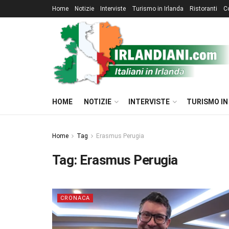
Home
Notizie
Interviste
Turismo in Irlanda
Ristoranti
C
HOME
NOTIZIE
INTERVISTE
TURISMO IN
Home
Tag
Erasmus Perugia
Tag:
Erasmus Perugia
CRONACA