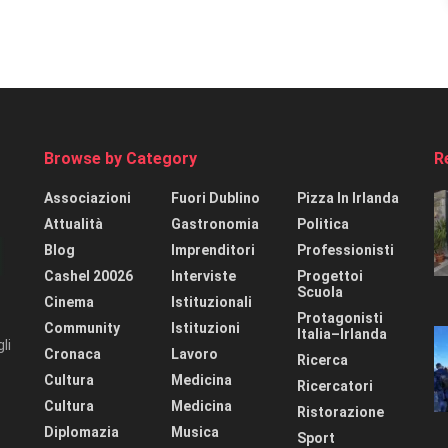
Browse by Category
R
Associazioni
Fuori Dublino
Pizza In Irlanda
Attualità
Gastronomia
Politica
Blog
Imprenditori
Professionisti
Cashel 20026
Interviste
Progettoi
Scuola
Cinema
Istituzionali
Protagonisti
Community
Istituzioni
Italia–Irlanda
li
Cronaca
Lavoro
Ricerca
Cultura
Medicina
Ricercatori
Cultura
Medicina
Ristorazione
Diplomazia
Musica
Sport