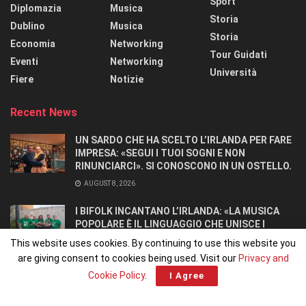
Sport
Diplomazia
Musica
Storia
Dublino
Musica
Storia
Economia
Networking
Tour Guidati
Eventi
Networking
Università
Fiere
Notizie
Recent News
UN SARDO CHE HA SCELTO L’IRLANDA PER FARE
IMPRESA: «SEGUI I TUOI SOGNI E NON
RINUNCIARCI». SI CONOSCONO IN UN OSTELLO.
AUGUST 8, 2026
I BIFOLK INCANTANO L’IRLANDA: «LA MUSICA
POPOLARE È IL LINGUAGGIO CHE UNISCE I
POPOLI»
This website uses cookies. By continuing to use this website you
JULY 31, 2026
are giving consent to cookies being used. Visit our
Privacy and
Cookie Policy
.
I Agree