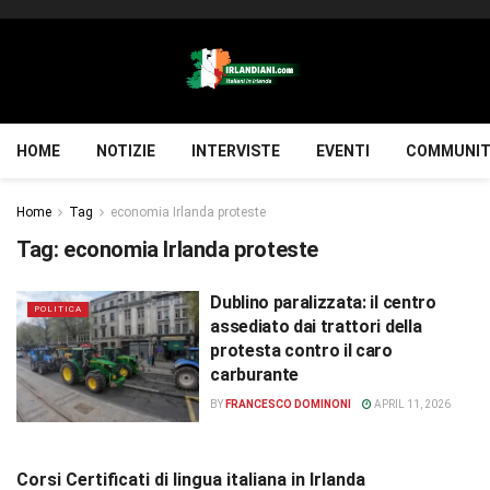
HOME
NOTIZIE
INTERVISTE
EVENTI
COMMUNIT
Home
Tag
economia Irlanda proteste
Tag:
economia Irlanda proteste
Dublino paralizzata: il centro
POLITICA
assediato dai trattori della
protesta contro il caro
carburante
BY
FRANCESCO DOMINONI
APRIL 11, 2026
Corsi Certificati di lingua italiana in Irlanda