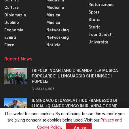
Ristorazione
Cultura
Medicina
Sport
Diplomazia
Musica
Storia
Dublino
Musica
Storia
Economia
Networking
Tour Guidati
Eventi
Networking
Università
Fiere
Notizie
Recent News
I BIFOLK INCANTANO L’IRLANDA: «LA MUSICA
POPOLARE È IL LINGUAGGIO CHE UNISCE I
POPOLI»
JULY 31, 2026
IL SINDACO DI CASALATTICO FRANCESCO DI
LUCIA: «QUANDO VENGO IN IRLANDA È COME
TORNARE A CASA».
This website uses cookies. By continuing to use this website you
JULY 27, 2026
are giving consent to cookies being used. Visit our
Privacy and
Cookie Policy
.
I Agree