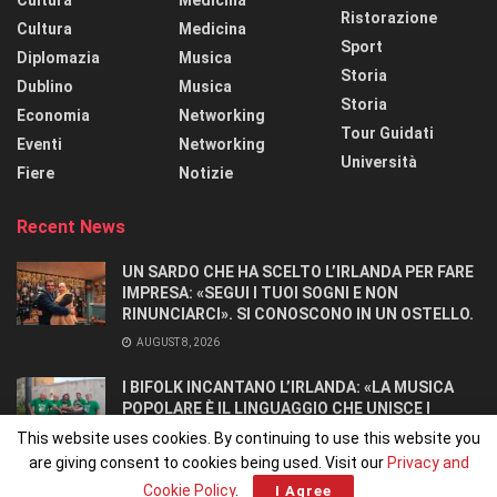
Ristorazione
Cultura
Medicina
Sport
Diplomazia
Musica
Storia
Dublino
Musica
Storia
Economia
Networking
Tour Guidati
Eventi
Networking
Università
Fiere
Notizie
Recent News
UN SARDO CHE HA SCELTO L’IRLANDA PER FARE
IMPRESA: «SEGUI I TUOI SOGNI E NON
RINUNCIARCI». SI CONOSCONO IN UN OSTELLO.
AUGUST 8, 2026
I BIFOLK INCANTANO L’IRLANDA: «LA MUSICA
POPOLARE È IL LINGUAGGIO CHE UNISCE I
POPOLI»
This website uses cookies. By continuing to use this website you
JULY 31, 2026
are giving consent to cookies being used. Visit our
Privacy and
Cookie Policy
.
I Agree