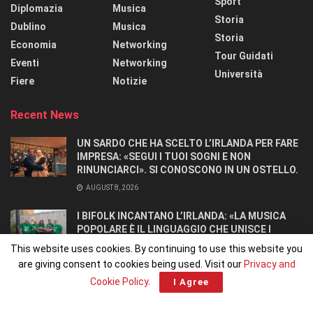
Sport
Diplomazia
Musica
Storia
Dublino
Musica
Storia
Economia
Networking
Tour Guidati
Eventi
Networking
Università
Fiere
Notizie
Recent News
UN SARDO CHE HA SCELTO L’IRLANDA PER FARE
IMPRESA: «SEGUI I TUOI SOGNI E NON
RINUNCIARCI». SI CONOSCONO IN UN OSTELLO.
AUGUST 8, 2026
I BIFOLK INCANTANO L’IRLANDA: «LA MUSICA
POPOLARE È IL LINGUAGGIO CHE UNISCE I
POPOLI»
This website uses cookies. By continuing to use this website you
JULY 31, 2026
are giving consent to cookies being used. Visit our
Privacy and
Cookie Policy
.
I Agree