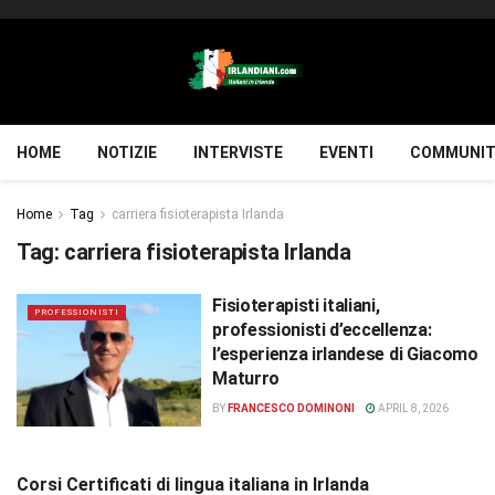
HOME
NOTIZIE
INTERVISTE
EVENTI
COMMUNIT
Home
Tag
carriera fisioterapista Irlanda
Tag:
carriera fisioterapista Irlanda
Fisioterapisti italiani,
PROFESSIONISTI
professionisti d’eccellenza:
l’esperienza irlandese di Giacomo
Maturro
BY
FRANCESCO DOMINONI
APRIL 8, 2026
Corsi Certificati di lingua italiana in Irlanda