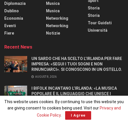
Sport
Diplomazia
Musica
Storia
Dublino
Musica
Storia
Economia
Networking
Tour Guidati
Eventi
Networking
Università
Fiere
Notizie
Recent News
UN SARDO CHE HA SCELTO L’IRLANDA PER FARE
IMPRESA: «SEGUI I TUOI SOGNI E NON
RINUNCIARCI». SI CONOSCONO IN UN OSTELLO.
AUGUST 8, 2026
I BIFOLK INCANTANO L’IRLANDA: «LA MUSICA
POPOLARE È IL LINGUAGGIO CHE UNISCE I
POPOLI»
This website uses cookies. By continuing to use this website you
JULY 31, 2026
are giving consent to cookies being used. Visit our
Privacy and
Cookie Policy
.
I Agree