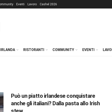
ommunity
Eventi
Lavoro
Cashel 2026
 IRLANDA
RISTORANTI
COMMUNITY
EVENTI
LAVO
Può un piatto irlandese conquistare
anche gli italiani? Dalla pasta allo Irish
stew