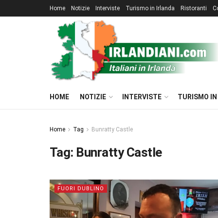
Home
Notizie
Interviste
Turismo in Irlanda
Ristoranti
C
HOME
NOTIZIE
INTERVISTE
TURISMO IN
Home
Tag
Bunratty Castle
Tag:
Bunratty Castle
FUORI DUBLINO