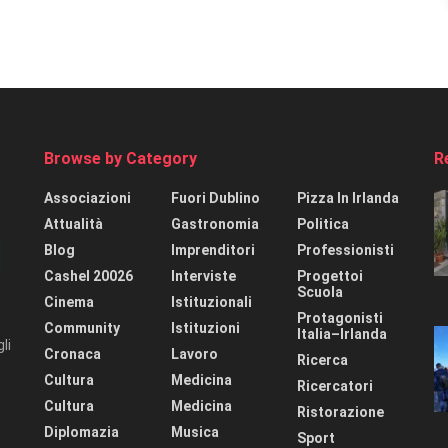
Browse by Category
R
Associazioni
Fuori Dublino
Pizza In Irlanda
Attualità
Gastronomia
Politica
Blog
Imprenditori
Professionisti
Cashel 20026
Interviste
Progettoi
Scuola
Cinema
Istituzionali
Protagonisti
Community
Istituzioni
Italia–Irlanda
li
Cronaca
Lavoro
Ricerca
Cultura
Medicina
Ricercatori
Cultura
Medicina
Ristorazione
Diplomazia
Musica
Sport