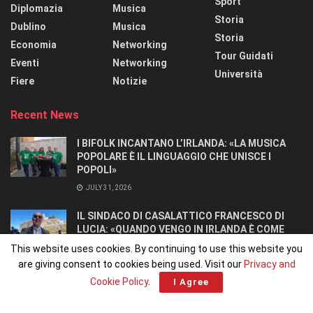
Sport
Diplomazia
Musica
Storia
Dublino
Musica
Storia
Economia
Networking
Tour Guidati
Eventi
Networking
Università
Fiere
Notizie
Recent News
I BIFOLK INCANTANO L’IRLANDA: «LA MUSICA
POPOLARE È IL LINGUAGGIO CHE UNISCE I
POPOLI»
JULY 31, 2026
IL SINDACO DI CASALATTICO FRANCESCO DI
LUCIA: «QUANDO VENGO IN IRLANDA È COME
TORNARE A CASA».
This website uses cookies. By continuing to use this website you
JULY 27, 2026
are giving consent to cookies being used. Visit our
Privacy and
Cookie Policy
.
I Agree