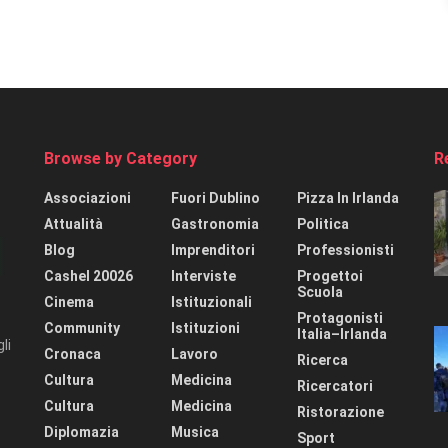
Browse by Category
R
Associazioni
Fuori Dublino
Pizza In Irlanda
Attualità
Gastronomia
Politica
Blog
Imprenditori
Professionisti
Cashel 20026
Interviste
Progettoi
Scuola
Cinema
Istituzionali
Protagonisti
Community
Istituzioni
Italia–Irlanda
li
Cronaca
Lavoro
Ricerca
Cultura
Medicina
Ricercatori
Cultura
Medicina
Ristorazione
Diplomazia
Musica
Sport