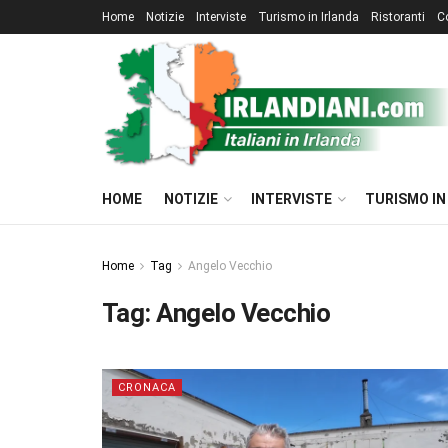
Home
Notizie
Interviste
Turismo in Irlanda
Ristoranti
C
HOME
NOTIZIE
INTERVISTE
TURISMO IN
Home
Tag
Angelo Vecchio
Tag:
Angelo Vecchio
CRONACA