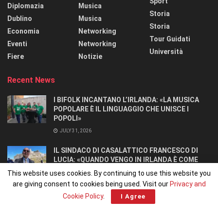
Sport
Diplomazia
Musica
Storia
Dublino
Musica
Storia
Economia
Networking
Tour Guidati
Eventi
Networking
Università
Fiere
Notizie
Recent News
I BIFOLK INCANTANO L’IRLANDA: «LA MUSICA
POPOLARE È IL LINGUAGGIO CHE UNISCE I
POPOLI»
JULY 31, 2026
IL SINDACO DI CASALATTICO FRANCESCO DI
LUCIA: «QUANDO VENGO IN IRLANDA È COME
TORNARE A CASA».
This website uses cookies. By continuing to use this website you
JULY 27, 2026
are giving consent to cookies being used. Visit our
Privacy and
Cookie Policy
.
I Agree