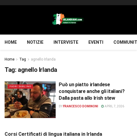
HOME
NOTIZIE
INTERVISTE
EVENTI
COMMUNIT
Home
Tag
agnello Irlanda
Tag:
agnello Irlanda
Può un piatto irlandese
FUORI DUBLINO
conquistare anche gli italiani?
Dalla pasta allo Irish stew
BY
FRANCESCO DOMINONI
APRIL 7, 2026
Corsi Certificati di lingua italiana in Irlanda