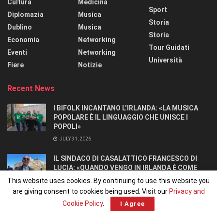
Cultura
Medicina
Sport
Diplomazia
Musica
Storia
Dublino
Musica
Storia
Economia
Networking
Tour Guidati
Eventi
Networking
Università
Fiere
Notizie
Recent News
I BIFOLK INCANTANO L’IRLANDA: «LA MUSICA
POPOLARE È IL LINGUAGGIO CHE UNISCE I
POPOLI»
JULY 31, 2026
IL SINDACO DI CASALATTICO FRANCESCO DI
LUCIA: «QUANDO VENGO IN IRLANDA È COME
TORNARE A CASA».
This website uses cookies. By continuing to use this website you
JULY 27, 2026
are giving consent to cookies being used. Visit our
Privacy and
Cookie Policy
.
I Agree