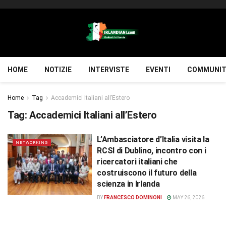
HOME
NOTIZIE
INTERVISTE
EVENTI
COMMUNIT
Home
Tag
Accademici Italiani all’Estero
Tag:
Accademici Italiani all’Estero
L’Ambasciatore d’Italia visita la
NETWORKING
RCSI di Dublino, incontro con i
ricercatori italiani che
costruiscono il futuro della
scienza in Irlanda
BY
FRANCESCO DOMINONI
MAY 26, 2026