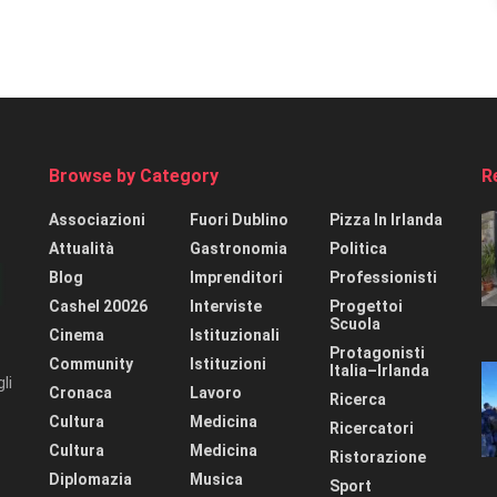
Browse by Category
R
Associazioni
Fuori Dublino
Pizza In Irlanda
Attualità
Gastronomia
Politica
Blog
Imprenditori
Professionisti
Cashel 20026
Interviste
Progettoi
Scuola
Cinema
Istituzionali
Protagonisti
Community
Istituzioni
Italia–Irlanda
li
Cronaca
Lavoro
Ricerca
Cultura
Medicina
Ricercatori
Cultura
Medicina
Ristorazione
Diplomazia
Musica
Sport