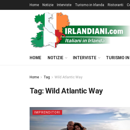
Home
Notizie
Interviste
Turismo in Irlanda
Ristoranti
C
HOME
NOTIZIE
INTERVISTE
TURISMO IN
Home
Tag
Wild Atlantic Way
Tag:
Wild Atlantic Way
IMPRENDITORI