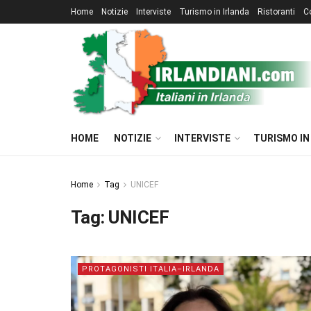
Home
Notizie
Interviste
Turismo in Irlanda
Ristoranti
C
HOME
NOTIZIE
INTERVISTE
TURISMO IN
Home
Tag
UNICEF
Tag:
UNICEF
PROTAGONISTI ITALIA–IRLANDA