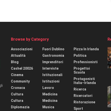
Browse by Category
R
Associazioni
Fuori Dublino
Pizza In Irlanda
Attualità
Gastronomia
Politica
Blog
Imprenditori
Professionisti
Cashel 20026
Interviste
Progettoi
Scuola
Cinema
Istituzionali
Protagonisti
Community
Istituzioni
Italia–Irlanda
li
Cronaca
Lavoro
Ricerca
Cultura
Medicina
Ricercatori
Cultura
Medicina
Ristorazione
Diplomazia
Musica
Sport