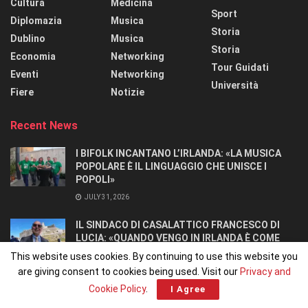
Cultura
Medicina
Sport
Diplomazia
Musica
Storia
Dublino
Musica
Storia
Economia
Networking
Tour Guidati
Eventi
Networking
Università
Fiere
Notizie
Recent News
I BIFOLK INCANTANO L’IRLANDA: «LA MUSICA
POPOLARE È IL LINGUAGGIO CHE UNISCE I
POPOLI»
JULY 31, 2026
IL SINDACO DI CASALATTICO FRANCESCO DI
LUCIA: «QUANDO VENGO IN IRLANDA È COME
TORNARE A CASA».
This website uses cookies. By continuing to use this website you
JULY 27, 2026
are giving consent to cookies being used. Visit our
Privacy and
Cookie Policy
.
I Agree