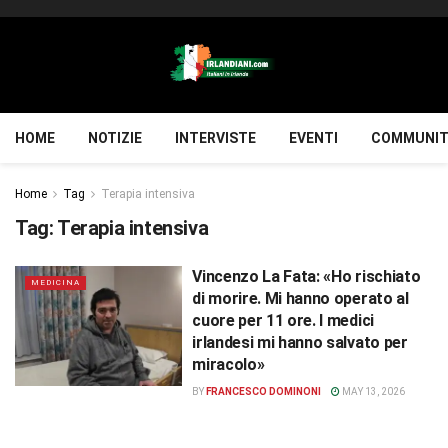
HOME
NOTIZIE
INTERVISTE
EVENTI
COMMUNIT
Home
Tag
Terapia intensiva
Tag:
Terapia intensiva
Vincenzo La Fata: «Ho rischiato
MEDICINA
di morire. Mi hanno operato al
cuore per 11 ore. I medici
irlandesi mi hanno salvato per
miracolo»
BY
FRANCESCO DOMINONI
MAY 13, 2026