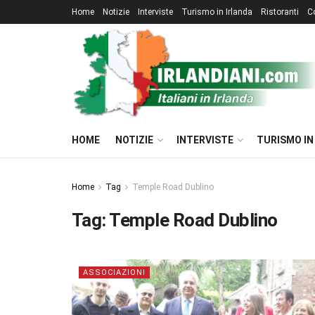
Home
Notizie
Interviste
Turismo in Irlanda
Ristoranti
C
HOME
NOTIZIE
INTERVISTE
TURISMO IN
Home
Tag
Temple Road Dublino
Tag:
Temple Road Dublino
ASSOCIAZIONI