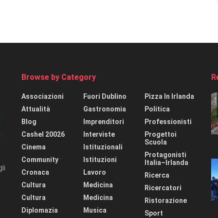
Browse by Category
R
Associazioni
Fuori Dublino
Pizza In Irlanda
Attualità
Gastronomia
Politica
Blog
Imprenditori
Professionisti
Cashel 20026
Interviste
Progettoi
Scuola
Cinema
Istituzionali
Protagonisti
Community
Istituzioni
Italia–Irlanda
li
Cronaca
Lavoro
Ricerca
Cultura
Medicina
Ricercatori
Cultura
Medicina
Ristorazione
Diplomazia
Musica
Sport