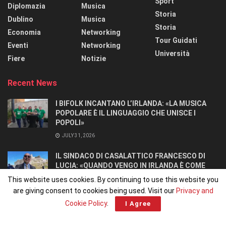
Sport
Diplomazia
Musica
Storia
Dublino
Musica
Storia
Economia
Networking
Tour Guidati
Eventi
Networking
Università
Fiere
Notizie
Recent News
I BIFOLK INCANTANO L’IRLANDA: «LA MUSICA
POPOLARE È IL LINGUAGGIO CHE UNISCE I
POPOLI»
JULY 31, 2026
IL SINDACO DI CASALATTICO FRANCESCO DI
LUCIA: «QUANDO VENGO IN IRLANDA È COME
TORNARE A CASA».
This website uses cookies. By continuing to use this website you
JULY 27, 2026
are giving consent to cookies being used. Visit our
Privacy and
Cookie Policy
.
I Agree