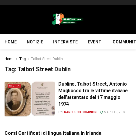
HOME
NOTIZIE
INTERVISTE
EVENTI
COMMUNIT
Home
Tag
Talbot Street Dublin
Tag:
Talbot Street Dublin
Dublino, Talbot Street, Antonio
STORIA
Magliocco tra le vittime italiane
dell’attentato del 17 maggio
1974
BY
FRANCESCO DOMINONI
MARCH 9, 2026
Corsi Certificati di lingua italiana in Irlanda