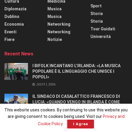
Cultura
Medicina
Sport
Diplomazia
Musica
Storia
Dublino
Musica
Storia
Economia
Networking
Tour Guidati
Eventi
Networking
Università
Fiere
Notizie
Recent News
I BIFOLK INCANTANO L’IRLANDA: «LA MUSICA
POPOLARE È IL LINGUAGGIO CHE UNISCE I
POPOLI»
JULY 31, 2026
IL SINDACO DI CASALATTICO FRANCESCO DI
LUCIA: «QUANDO VENGO IN IRLANDA È COME
TORNARE A CASA».
This website uses cookies. By continuing to use this website you
JULY 27, 2026
are giving consent to cookies being used. Visit our
Privacy and
Cookie Policy
.
I Agree