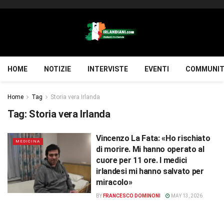
HOME
NOTIZIE
INTERVISTE
EVENTI
COMMUNIT
Home
Tag
Storia vera Irlanda
Tag:
Storia vera Irlanda
Vincenzo La Fata: «Ho rischiato
MEDICINA
di morire. Mi hanno operato al
cuore per 11 ore. I medici
irlandesi mi hanno salvato per
miracolo»
BY
FRANCESCO DOMINONI
MAY 13, 2026