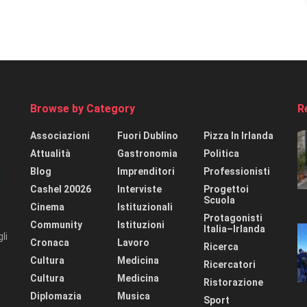
Browse by Category
R
Associazioni
Fuori Dublino
Pizza In Irlanda
Attualità
Gastronomia
Politica
Blog
Imprenditori
Professionisti
Cashel 20026
Interviste
Progettoi
Scuola
Cinema
Istituzionali
Protagonisti
Community
Istituzioni
Italia–Irlanda
li
Cronaca
Lavoro
Ricerca
Cultura
Medicina
Ricercatori
Cultura
Medicina
Ristorazione
Diplomazia
Musica
Sport