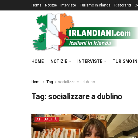
Home
Notizie
Interviste
Turismo in Irlanda
Ristoranti
C
HOME
NOTIZIE
INTERVISTE
TURISMO IN
Home
Tag
socializzare a dublino
Tag:
socializzare a dublino
ATTUALITÀ