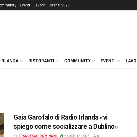
ommunity
Eventi
Lavoro
Cashel 2026
 IRLANDA
RISTORANTI
COMMUNITY
EVENTI
LAVO
Gaia Garofalo di Radio Irlanda «vi
spiego come socializzare a Dublino»
BY
FRANCESCO DOMINONI
MARCH 13, 2026
0