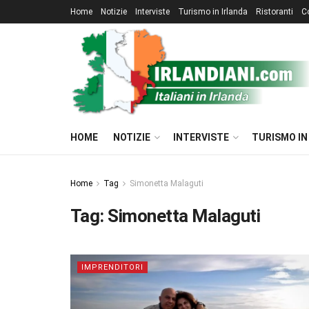
Home
Notizie
Interviste
Turismo in Irlanda
Ristoranti
C
HOME
NOTIZIE
INTERVISTE
TURISMO IN
Home
Tag
Simonetta Malaguti
Tag:
Simonetta Malaguti
IMPRENDITORI