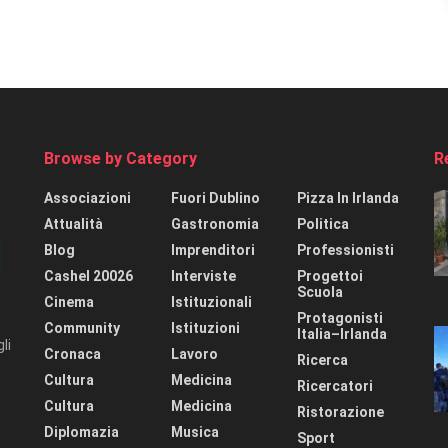
Browse by Category
R
Associazioni
Fuori Dublino
Pizza In Irlanda
Attualità
Gastronomia
Politica
Blog
Imprenditori
Professionisti
Cashel 20026
Interviste
Progettoi
Scuola
Cinema
Istituzionali
Protagonisti
Community
Istituzioni
Italia–Irlanda
li
Cronaca
Lavoro
Ricerca
Cultura
Medicina
Ricercatori
Cultura
Medicina
Ristorazione
Diplomazia
Musica
Sport