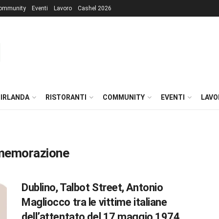
ommunity
Eventi
Lavoro
Cashel 2026
 IRLANDA
RISTORANTI
COMMUNITY
EVENTI
LAVO
mmemorazione
Dublino, Talbot Street, Antonio
Magliocco tra le vittime italiane
dell’attentato del 17 maggio 1974