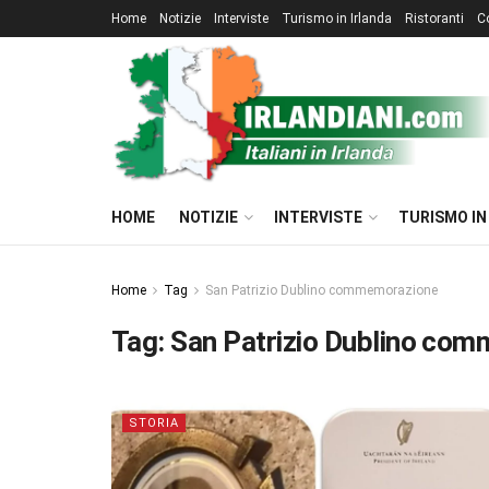
Home
Notizie
Interviste
Turismo in Irlanda
Ristoranti
C
HOME
NOTIZIE
INTERVISTE
TURISMO IN
Home
Tag
San Patrizio Dublino commemorazione
Tag:
San Patrizio Dublino co
STORIA