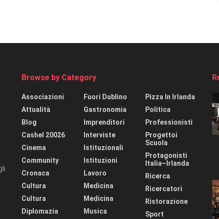
Browse by Category
R
Associazioni
Fuori Dublino
Pizza In Irlanda
Attualità
Gastronomia
Politica
Blog
Imprenditori
Professionisti
Cashel 20026
Interviste
Progettoi
Scuola
Cinema
Istituzionali
Protagonisti
Community
Istituzioni
Italia–Irlanda
li
Cronaca
Lavoro
Ricerca
Cultura
Medicina
Ricercatori
Cultura
Medicina
Ristorazione
Diplomazia
Musica
Sport