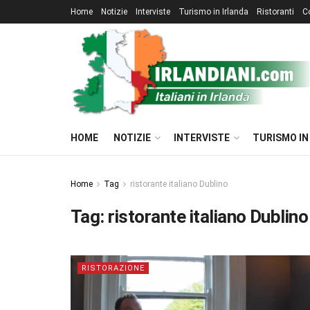
Home
Notizie
Interviste
Turismo in Irlanda
Ristoranti
C
HOME
NOTIZIE
INTERVISTE
TURISMO IN
Home
Tag
ristorante italiano Dublino
Tag:
ristorante italiano Dublino
RISTORAZIONE