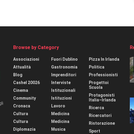
Browse by Category
R
Associazioni
Fuori Dublino
Pizza In Irlanda
Attualità
Gastronomia
Politica
Blog
Imprenditori
Professionisti
Cashel 20026
Interviste
Progettoi
Scuola
Cinema
Istituzionali
Protagonisti
Community
Istituzioni
Italia–Irlanda
li
Cronaca
Lavoro
Ricerca
Cultura
Medicina
Ricercatori
Cultura
Medicina
Ristorazione
Diplomazia
Musica
Sport