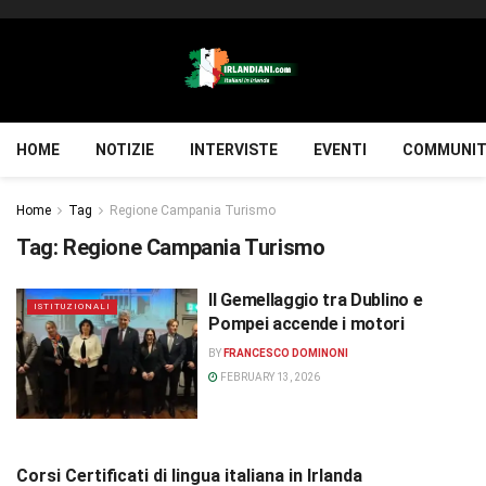
HOME
NOTIZIE
INTERVISTE
EVENTI
COMMUNIT
Home
Tag
Regione Campania Turismo
Tag:
Regione Campania Turismo
Il Gemellaggio tra Dublino e
ISTITUZIONALI
Pompei accende i motori
BY
FRANCESCO DOMINONI
FEBRUARY 13, 2026
Corsi Certificati di lingua italiana in Irlanda