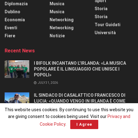
Sport
Diplomazia
Musica
Storia
Dublino
Musica
Storia
Economia
Networking
Tour Guidati
Eventi
Networking
Università
Fiere
Notizie
Recent News
I BIFOLK INCANTANO L’IRLANDA: «LA MUSICA
POPOLARE È IL LINGUAGGIO CHE UNISCE I
POPOLI»
JULY 31, 2026
IL SINDACO DI CASALATTICO FRANCESCO DI
LUCIA: «QUANDO VENGO IN IRLANDA È COME
TORNARE A CASA».
This website uses cookies. By continuing to use this website you
JULY 27, 2026
are giving consent to cookies being used. Visit our
Privacy and
Cookie Policy
.
I Agree