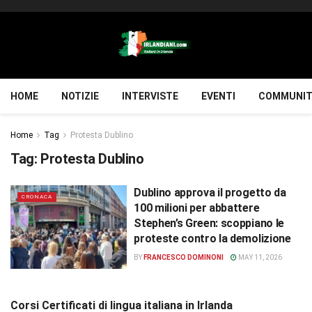
HOME
NOTIZIE
INTERVISTE
EVENTI
COMMUNIT
Home
Tag
Protesta Dublino
Tag:
Protesta Dublino
Dublino approva il progetto da
CRONACA
100 milioni per abbattere
Stephen’s Green: scoppiano le
proteste contro la demolizione
BY
FRANCESCO DOMINONI
MAY 11, 2026
Corsi Certificati di lingua italiana in Irlanda