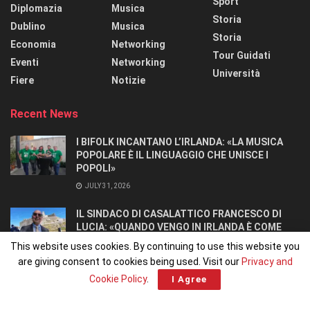
Sport
Diplomazia
Musica
Storia
Dublino
Musica
Storia
Economia
Networking
Tour Guidati
Eventi
Networking
Università
Fiere
Notizie
Recent News
I BIFOLK INCANTANO L’IRLANDA: «LA MUSICA
POPOLARE È IL LINGUAGGIO CHE UNISCE I
POPOLI»
JULY 31, 2026
IL SINDACO DI CASALATTICO FRANCESCO DI
LUCIA: «QUANDO VENGO IN IRLANDA È COME
TORNARE A CASA».
This website uses cookies. By continuing to use this website you
JULY 27, 2026
are giving consent to cookies being used. Visit our
Privacy and
Cookie Policy
.
I Agree