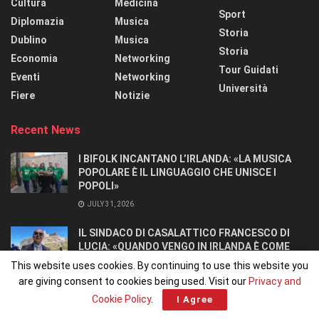
Cultura
Medicina
Sport
Diplomazia
Musica
Storia
Dublino
Musica
Storia
Economia
Networking
Tour Guidati
Eventi
Networking
Università
Fiere
Notizie
Recent News
I BIFOLK INCANTANO L’IRLANDA: «LA MUSICA
POPOLARE È IL LINGUAGGIO CHE UNISCE I
POPOLI»
JULY 31, 2026
IL SINDACO DI CASALATTICO FRANCESCO DI
LUCIA: «QUANDO VENGO IN IRLANDA È COME
TORNARE A CASA».
This website uses cookies. By continuing to use this website you
JULY 27, 2026
are giving consent to cookies being used. Visit our
Privacy and
Cookie Policy
.
I Agree