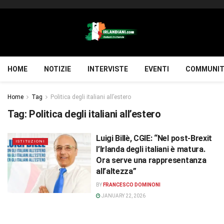
HOME
NOTIZIE
INTERVISTE
EVENTI
COMMUNIT
Home
Tag
Politica degli italiani all’estero
Tag:
Politica degli italiani all’estero
Luigi Billè, CGIE: “Nel post-Brexit
ISTITUZIONI
l’Irlanda degli italiani è matura.
Ora serve una rappresentanza
all’altezza”
BY
FRANCESCO DOMINONI
JANUARY 22, 2026