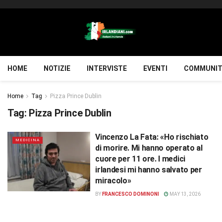
HOME
NOTIZIE
INTERVISTE
EVENTI
COMMUNIT
Home
Tag
Pizza Prince Dublin
Tag:
Pizza Prince Dublin
Vincenzo La Fata: «Ho rischiato
MEDICINA
di morire. Mi hanno operato al
cuore per 11 ore. I medici
irlandesi mi hanno salvato per
miracolo»
BY
FRANCESCO DOMINONI
MAY 13, 2026