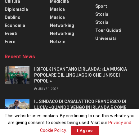
Cultura
Medicina
Sport
Diplomazia
Musica
Storia
Dublino
Musica
Storia
Economia
Networking
Tour Guidati
Eventi
Networking
Università
Fiere
Notizie
Recent News
I BIFOLK INCANTANO L’IRLANDA: «LA MUSICA
POPOLARE È IL LINGUAGGIO CHE UNISCE I
POPOLI»
JULY 31, 2026
IL SINDACO DI CASALATTICO FRANCESCO DI
LUCIA: «QUANDO VENGO IN IRLANDA È COME
TORNARE A CASA».
This website uses cookies. By continuing to use this website you
JULY 27, 2026
are giving consent to cookies being used. Visit our
Privacy and
Cookie Policy
.
I Agree