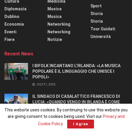
Cultura
Medicina
Sport
Diplomazia
Musica
Storia
Dublino
Musica
Storia
Economia
Networking
Tour Guidati
Eventi
Networking
Università
Fiere
Notizie
Recent News
I BIFOLK INCANTANO L’IRLANDA: «LA MUSICA
POPOLARE È IL LINGUAGGIO CHE UNISCE I
POPOLI»
JULY 31, 2026
IL SINDACO DI CASALATTICO FRANCESCO DI
LUCIA: «QUANDO VENGO IN IRLANDA È COME
TORNARE A CASA».
This website uses cookies. By continuing to use this website you
JULY 27, 2026
are giving consent to cookies being used. Visit our
Privacy and
Cookie Policy
.
I Agree