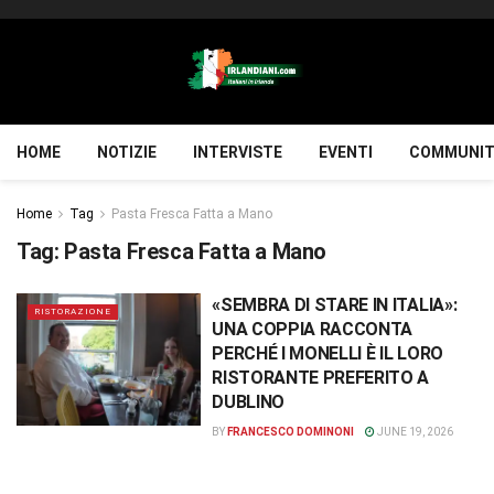
HOME
NOTIZIE
INTERVISTE
EVENTI
COMMUNIT
Home
Tag
Pasta Fresca Fatta a Mano
Tag:
Pasta Fresca Fatta a Mano
«SEMBRA DI STARE IN ITALIA»:
RISTORAZIONE
UNA COPPIA RACCONTA
PERCHÉ I MONELLI È IL LORO
RISTORANTE PREFERITO A
DUBLINO
BY
FRANCESCO DOMINONI
JUNE 19, 2026