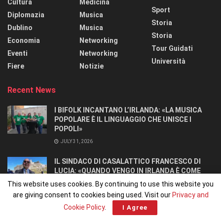
Cultura
Medicina
Sport
Diplomazia
Musica
Storia
Dublino
Musica
Storia
Economia
Networking
Tour Guidati
Eventi
Networking
Università
Fiere
Notizie
Recent News
I BIFOLK INCANTANO L’IRLANDA: «LA MUSICA
POPOLARE È IL LINGUAGGIO CHE UNISCE I
POPOLI»
JULY 31, 2026
IL SINDACO DI CASALATTICO FRANCESCO DI
LUCIA: «QUANDO VENGO IN IRLANDA È COME
TORNARE A CASA».
This website uses cookies. By continuing to use this website you
JULY 27, 2026
are giving consent to cookies being used. Visit our
Privacy and
Cookie Policy
.
I Agree