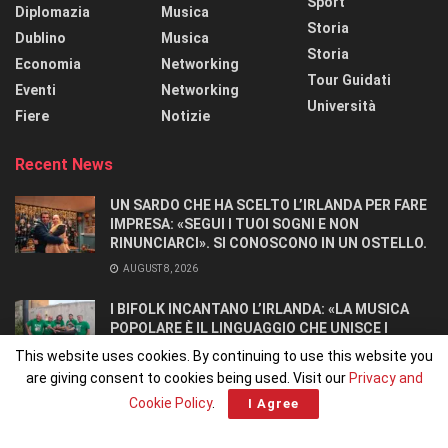
Sport
Diplomazia
Musica
Storia
Dublino
Musica
Storia
Economia
Networking
Tour Guidati
Eventi
Networking
Università
Fiere
Notizie
Recent News
UN SARDO CHE HA SCELTO L’IRLANDA PER FARE
IMPRESA: «SEGUI I TUOI SOGNI E NON
RINUNCIARCI». SI CONOSCONO IN UN OSTELLO.
AUGUST 8, 2026
I BIFOLK INCANTANO L’IRLANDA: «LA MUSICA
POPOLARE È IL LINGUAGGIO CHE UNISCE I
POPOLI»
This website uses cookies. By continuing to use this website you
JULY 31, 2026
are giving consent to cookies being used. Visit our
Privacy and
Cookie Policy
.
I Agree