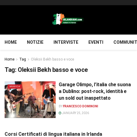
HOME
NOTIZIE
INTERVISTE
EVENTI
COMMUNIT
Home
Tag
Oleksii Bekh basso e voce
Tag:
Oleksii Bekh basso e voce
Garage Olimpo, l’italia che suona
MUSICA
a Dublino: post-rock, identità e
un sold out inaspettato
BY
FRANCESCO DOMINONI
JANUARY 25, 2026
Corsi Certificati di lingua italiana in Irlanda