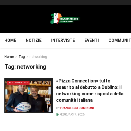
HOME
NOTIZIE
INTERVISTE
EVENTI
COMMUNIT
Home
Tag
networking
Tag:
networking
«Pizza Connection» tutto
NETWORKING
esaurito al debutto a Dublino: il
networking come risposta della
comunità italiana
BY
FRANCESCO DOMINONI
FEBRUARY 7, 2026