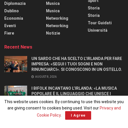
Sport
Diplomazia
Musica
Storia
Dublino
Musica
Storia
Economia
Networking
Tour Guidati
Eventi
Networking
Università
Fiere
Notizie
Recent News
UN SARDO CHE HA SCELTO L’IRLANDA PER FARE
IMPRESA: «SEGUI I TUOI SOGNI E NON
RINUNCIARCI». SI CONOSCONO IN UN OSTELLO.
AUGUST 8, 2026
I BIFOLK INCANTANO L’IRLANDA: «LA MUSICA
POPOLARE È IL LINGUAGGIO CHE UNISCE I
POPOLI»
This website uses cookies. By continuing to use this website you
JULY 31, 2026
are giving consent to cookies being used. Visit our
Privacy and
Cookie Policy
.
I Agree