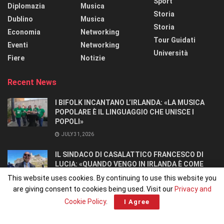
Sport
Diplomazia
Musica
Storia
Dublino
Musica
Storia
Economia
Networking
Tour Guidati
Eventi
Networking
Università
Fiere
Notizie
Recent News
I BIFOLK INCANTANO L’IRLANDA: «LA MUSICA
POPOLARE È IL LINGUAGGIO CHE UNISCE I
POPOLI»
JULY 31, 2026
IL SINDACO DI CASALATTICO FRANCESCO DI
LUCIA: «QUANDO VENGO IN IRLANDA È COME
TORNARE A CASA».
This website uses cookies. By continuing to use this website you
JULY 27, 2026
are giving consent to cookies being used. Visit our
Privacy and
Cookie Policy
.
I Agree