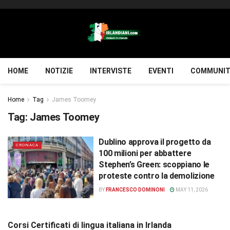
HOME
NOTIZIE
INTERVISTE
EVENTI
COMMUNIT
Home
Tag
James Toomey
Tag:
James Toomey
Dublino approva il progetto da
CRONACA
100 milioni per abbattere
Stephen’s Green: scoppiano le
proteste contro la demolizione
BY
FRANCESCO DOMINONI
MAY 11, 2026
Corsi Certificati di lingua italiana in Irlanda