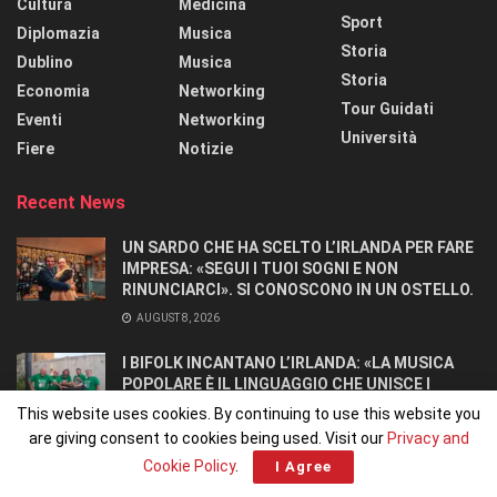
Cultura
Medicina
Sport
Diplomazia
Musica
Storia
Dublino
Musica
Storia
Economia
Networking
Tour Guidati
Eventi
Networking
Università
Fiere
Notizie
Recent News
UN SARDO CHE HA SCELTO L’IRLANDA PER FARE
IMPRESA: «SEGUI I TUOI SOGNI E NON
RINUNCIARCI». SI CONOSCONO IN UN OSTELLO.
AUGUST 8, 2026
I BIFOLK INCANTANO L’IRLANDA: «LA MUSICA
POPOLARE È IL LINGUAGGIO CHE UNISCE I
POPOLI»
This website uses cookies. By continuing to use this website you
JULY 31, 2026
are giving consent to cookies being used. Visit our
Privacy and
Cookie Policy
.
I Agree