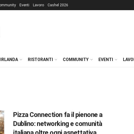
ommunity
Eventi
Lavoro
Cashel 2026
 IRLANDA
RISTORANTI
COMMUNITY
EVENTI
LAVO
Pizza Connection fa il pienone a
Dublino: networking e comunità
italiana oltre ogni aspettativa