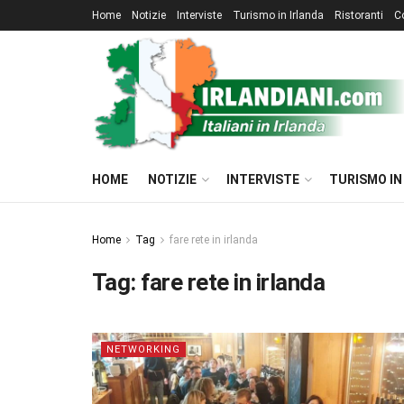
Home
Notizie
Interviste
Turismo in Irlanda
Ristoranti
C
HOME
NOTIZIE
INTERVISTE
TURISMO IN
Home
Tag
fare rete in irlanda
Tag:
fare rete in irlanda
NETWORKING