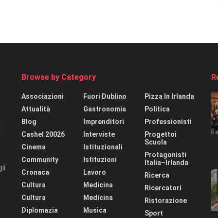
Browse by Category
R
Associazioni
Fuori Dublino
Pizza In Irlanda
Attualità
Gastronomia
Politica
Blog
Imprenditori
Professionisti
Cashel 20026
Interviste
Progettoi
Scuola
Cinema
Istituzionali
Protagonisti
Community
Istituzioni
Italia–Irlanda
li
Cronaca
Lavoro
Ricerca
Cultura
Medicina
Ricercatori
Cultura
Medicina
Ristorazione
Diplomazia
Musica
Sport