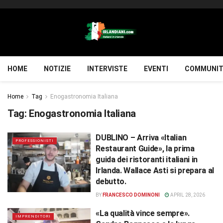
HOME
NOTIZIE
INTERVISTE
EVENTI
COMMUNIT
Home
Tag
Enogastronomia Italiana
Tag:
Enogastronomia Italiana
DUBLINO – Arriva «Italian
PROFESSIONISTI
Restaurant Guide», la prima
guida dei ristoranti italiani in
Irlanda. Wallace Asti si prepara al
debutto.
BY
FRANCESCO DOMINONI
APRIL 28, 2026
«La qualità vince sempre».
IMPRENDITORI