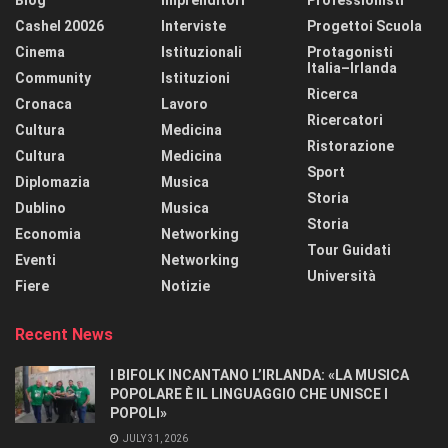
Cashel 20026
Interviste
Progettoi Scuola
Cinema
Istituzionali
Protagonisti
Italia–Irlanda
Community
Istituzioni
Ricerca
Cronaca
Lavoro
Ricercatori
Cultura
Medicina
Ristorazione
Cultura
Medicina
Sport
Diplomazia
Musica
Storia
Dublino
Musica
Storia
Economia
Networking
Tour Guidati
Eventi
Networking
Università
Fiere
Notizie
Recent News
I BIFOLK INCANTANO L’IRLANDA: «LA MUSICA
POPOLARE È IL LINGUAGGIO CHE UNISCE I
POPOLI»
JULY 31, 2026