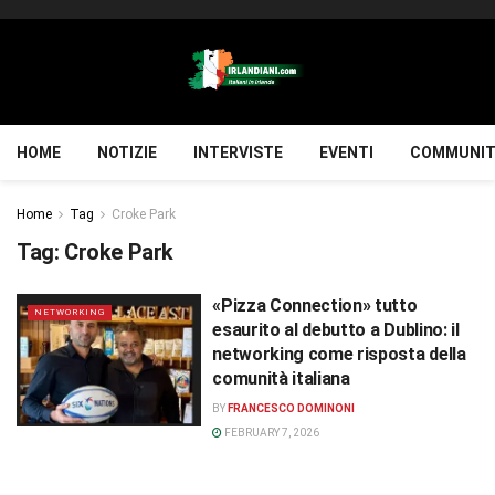
HOME
NOTIZIE
INTERVISTE
EVENTI
COMMUNIT
Home
Tag
Croke Park
Tag:
Croke Park
«Pizza Connection» tutto
NETWORKING
esaurito al debutto a Dublino: il
networking come risposta della
comunità italiana
BY
FRANCESCO DOMINONI
FEBRUARY 7, 2026