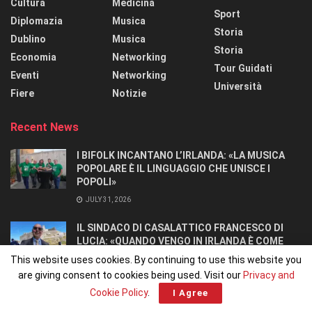
Cultura
Medicina
Sport
Diplomazia
Musica
Storia
Dublino
Musica
Storia
Economia
Networking
Tour Guidati
Eventi
Networking
Università
Fiere
Notizie
Recent News
I BIFOLK INCANTANO L’IRLANDA: «LA MUSICA
POPOLARE È IL LINGUAGGIO CHE UNISCE I
POPOLI»
JULY 31, 2026
IL SINDACO DI CASALATTICO FRANCESCO DI
LUCIA: «QUANDO VENGO IN IRLANDA È COME
TORNARE A CASA».
This website uses cookies. By continuing to use this website you
JULY 27, 2026
are giving consent to cookies being used. Visit our
Privacy and
Cookie Policy
.
I Agree