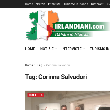
Home
Notizie
Interviste
Turismo in Irlanda
Ristoranti
C
HOME
NOTIZIE
INTERVISTE
TURISMO IN
Home
Tag
Corinna Salvadori
Tag:
Corinna Salvadori
CULTURA