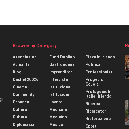
Browse by Category
R
Associazioni
Fuori Dublino
Pizza In Irlanda
Attualità
Gastronomia
Politica
Blog
Imprenditori
Professionisti
Cashel 20026
Interviste
Progettoi
Scuola
Cinema
Istituzionali
Protagonisti
Community
Istituzioni
Italia–Irlanda
li
Cronaca
Lavoro
Ricerca
Cultura
Medicina
Ricercatori
Cultura
Medicina
Ristorazione
Diplomazia
Musica
Sport