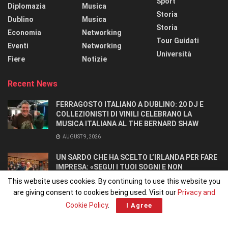
Sport
Diplomazia
Musica
Storia
Dublino
Musica
Storia
Economia
Networking
Tour Guidati
Eventi
Networking
Università
Fiere
Notizie
Recent News
FERRAGOSTO ITALIANO A DUBLINO: 20 DJ E
COLLEZIONISTI DI VINILI CELEBRANO LA
MUSICA ITALIANA AL THE BERNARD SHAW
AUGUST 9, 2026
UN SARDO CHE HA SCELTO L’IRLANDA PER FARE
IMPRESA: «SEGUI I TUOI SOGNI E NON
RINUNCIARCI». SI CONOSCONO IN UN OSTELLO.
This website uses cookies. By continuing to use this website you
AUGUST 8, 2026
are giving consent to cookies being used. Visit our
Privacy and
Cookie Policy
.
I Agree