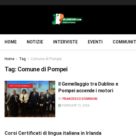
HOME
NOTIZIE
INTERVISTE
EVENTI
COMMUNIT
Home
Tag
Comune di Pompei
Tag:
Comune di Pompei
Il Gemellaggio tra Dublino e
ISTITUZIONALI
Pompei accende i motori
BY
FRANCESCO DOMINONI
FEBRUARY 13, 2026
Corsi Certificati di lingua italiana in Irlanda