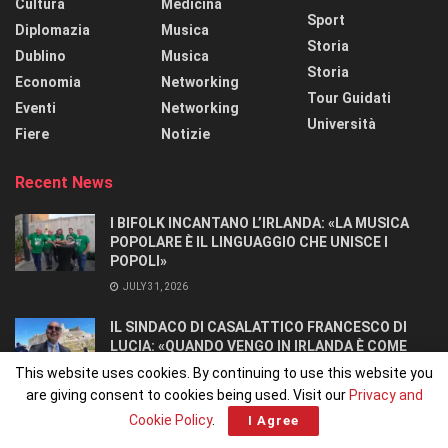
Cultura
Medicina
Sport
Diplomazia
Musica
Storia
Dublino
Musica
Storia
Economia
Networking
Tour Guidati
Eventi
Networking
Università
Fiere
Notizie
Recent News
I BIFOLK INCANTANO L’IRLANDA: «LA MUSICA
POPOLARE È IL LINGUAGGIO CHE UNISCE I
POPOLI»
JULY 31, 2026
IL SINDACO DI CASALATTICO FRANCESCO DI
LUCIA: «QUANDO VENGO IN IRLANDA È COME
TORNARE A CASA».
This website uses cookies. By continuing to use this website you
JULY 27, 2026
are giving consent to cookies being used. Visit our
Privacy and
Cookie Policy
.
I Agree