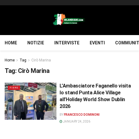
HOME
NOTIZIE
INTERVISTE
EVENTI
COMMUNIT
Home
Tag
Cirò Marina
Tag:
Cirò Marina
L’Ambasciatore Faganello visita
FIERE
lo stand Punta Alice Village
all’Holiday World Show Dublin
2026
BY
FRANCESCO DOMINONI
JANUARY 24, 2026