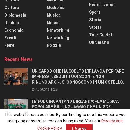
Ristorazione
Cultura
Medicina
Sport
Diplomazia
Musica
Storia
Dublino
Musica
Storia
Economia
Networking
Tour Guidati
Eventi
Networking
Università
Fiere
Notizie
Recent News
UN SARDO CHE HA SCELTO L’IRLANDA PER FARE
IMPRESA: «SEGUI I TUOI SOGNI E NON
RINUNCIARCI». SI CONOSCONO IN UN OSTELLO.
AUGUST 8, 2026
I BIFOLK INCANTANO L’IRLANDA: «LA MUSICA
POPOLARE È IL LINGUAGGIO CHE UNISCE I
POPOLI»
This website uses cookies. By continuing to use this website you
JULY 31, 2026
are giving consent to cookies being used. Visit our
Privacy and
Cookie Policy
.
I Agree