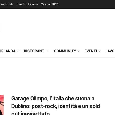
ommunity
Eventi
Lavoro
Cashel 2026
 IRLANDA
RISTORANTI
COMMUNITY
EVENTI
LAVO
Garage Olimpo, l’italia che suona a
Dublino: post-rock, identità e un sold
out inaspettato