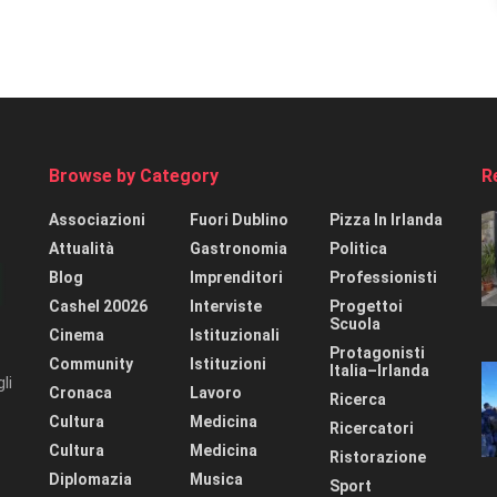
Browse by Category
R
Associazioni
Fuori Dublino
Pizza In Irlanda
Attualità
Gastronomia
Politica
Blog
Imprenditori
Professionisti
Cashel 20026
Interviste
Progettoi
Scuola
Cinema
Istituzionali
Protagonisti
Community
Istituzioni
Italia–Irlanda
li
Cronaca
Lavoro
Ricerca
Cultura
Medicina
Ricercatori
Cultura
Medicina
Ristorazione
Diplomazia
Musica
Sport