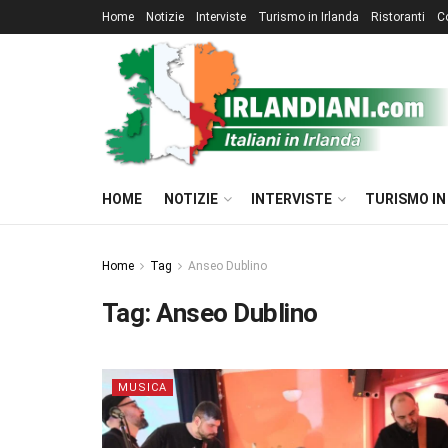
Home
Notizie
Interviste
Turismo in Irlanda
Ristoranti
C
HOME
NOTIZIE
INTERVISTE
TURISMO IN
Home
Tag
Anseo Dublino
Tag:
Anseo Dublino
MUSICA