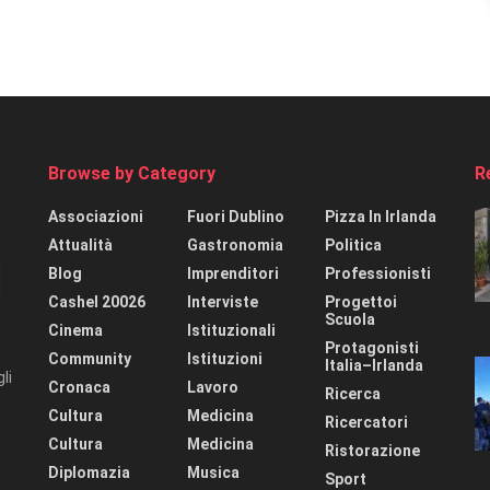
Browse by Category
R
Associazioni
Fuori Dublino
Pizza In Irlanda
Attualità
Gastronomia
Politica
Blog
Imprenditori
Professionisti
Cashel 20026
Interviste
Progettoi
Scuola
Cinema
Istituzionali
Protagonisti
Community
Istituzioni
Italia–Irlanda
li
Cronaca
Lavoro
Ricerca
Cultura
Medicina
Ricercatori
Cultura
Medicina
Ristorazione
Diplomazia
Musica
Sport