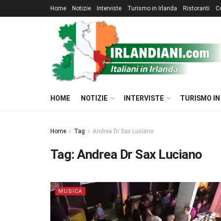
Home
Notizie
Interviste
Turismo in Irlanda
Ristoranti
C
HOME
NOTIZIE
INTERVISTE
TURISMO IN
Home
Tag
Andrea Dr Sax Luciano
Tag:
Andrea Dr Sax Luciano
MUSICA