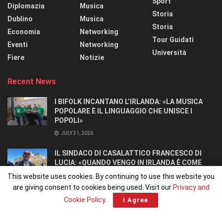
Sport
Diplomazia
Musica
Storia
Dublino
Musica
Storia
Economia
Networking
Tour Guidati
Eventi
Networking
Università
Fiere
Notizie
Recent News
I BIFOLK INCANTANO L’IRLANDA: «LA MUSICA
POPOLARE È IL LINGUAGGIO CHE UNISCE I
POPOLI»
JULY 31, 2026
IL SINDACO DI CASALATTICO FRANCESCO DI
LUCIA: «QUANDO VENGO IN IRLANDA È COME
TORNARE A CASA».
This website uses cookies. By continuing to use this website you
JULY 27, 2026
are giving consent to cookies being used. Visit our
Privacy and
Cookie Policy
.
I Agree