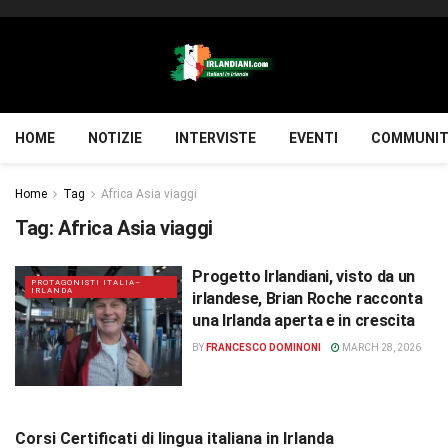
HOME
NOTIZIE
INTERVISTE
EVENTI
COMMUNIT
Home
Tag
Africa Asia viaggi
Tag:
Africa Asia viaggi
Progetto Irlandiani, visto da un
PROTAGONISTI ITALIA–
IRLANDA
irlandese, Brian Roche racconta
una Irlanda aperta e in crescita
BY
FRANCESCO DOMINONI
MARCH 28, 2026
Corsi Certificati di lingua italiana in Irlanda